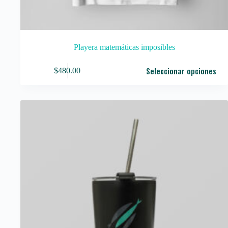
Playera matemáticas imposibles
Este
Seleccionar opciones
$
480.00
producto
tiene
múltiples
variantes.
Las
opciones
se
pueden
elegir
en
la
página
de
producto