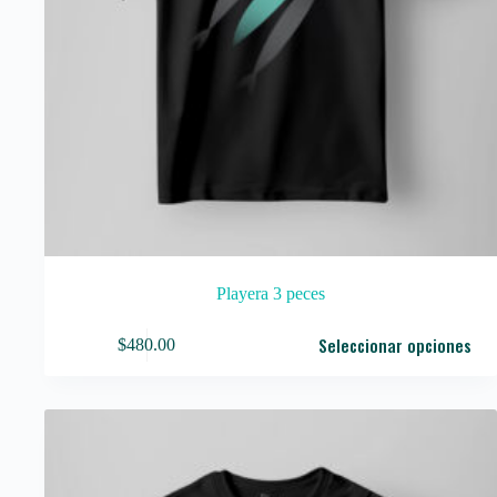
Playera 3 peces
Este
Seleccionar opciones
$
480.00
producto
tiene
múltiples
variantes.
Las
opciones
se
pueden